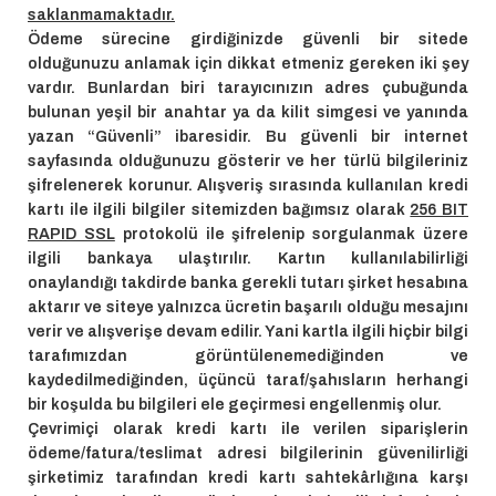
saklanmamaktadır.
Ödeme sürecine girdiğinizde güvenli bir sitede
olduğunuzu anlamak için dikkat etmeniz gereken iki şey
vardır. Bunlardan biri tarayıcınızın adres çubuğunda
bulunan yeşil bir anahtar ya da kilit simgesi ve yanında
yazan “Güvenli” ibaresidir. Bu güvenli bir internet
sayfasında olduğunuzu gösterir ve her türlü bilgileriniz
şifrelenerek korunur. Alışveriş sırasında kullanılan kredi
kartı ile ilgili bilgiler sitemizden bağımsız olarak
256 BIT
RAPID SSL
protokolü ile şifrelenip sorgulanmak üzere
ilgili bankaya ulaştırılır. Kartın kullanılabilirliği
onaylandığı takdirde banka gerekli tutarı şirket hesabına
aktarır ve siteye yalnızca ücretin başarılı olduğu mesajını
verir ve alışverişe devam edilir. Yani kartla ilgili hiçbir bilgi
tarafımızdan görüntülenemediğinden ve
kaydedilmediğinden, üçüncü taraf/şahısların herhangi
bir koşulda bu bilgileri ele geçirmesi engellenmiş olur.
Çevrimiçi olarak kredi kartı ile verilen siparişlerin
ödeme/fatura/teslimat adresi bilgilerinin güvenilirliği
şirketimiz tarafından kredi kartı sahtekârlığına karşı