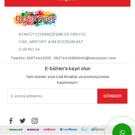
ATAKÖY ÇOBANÇEŞME E5 YAN YOL
CAD. AİRPORT AVM BODRUM KAT,
D:1B NO 24
Telefon: 05074442332 - 05374419866
info@denizplus.com
E-bülten'e kayıt olun
Yeni ürünler, size özel fırsatlar ve promosyonları
kaçırmayın.!